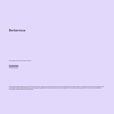
Barbarossa
LWL-Museum für Kunst und Kultur, Münster
Sonderausstellung
Ausstellungsdesign
Marketingmedien
Die Sonderausstellung »Barbarossa – Die Kunst der Herrschaft« widmet sich der schillernden und widersprüchliche Figur des Kaisers »Rotbart«, anlässlich seines 900. Geburtstages. Für die
an zwei Orten stattfindende Ausstellung wurde das gesamte begleitende Marketingmaterial konzipiert und gestaltet. Von der gestaltungsprägenden Wortmarke über verschiedenste
Printmedien, Außenwerbung und Animationen.