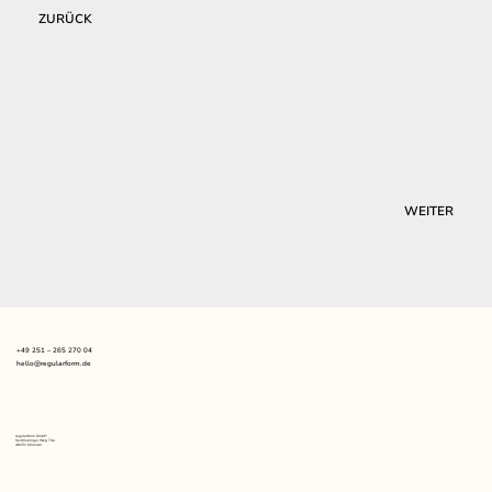
ZURÜCK
WEITER
+49 251 – 265 270 04
hello@regularform.de
regularform GmbH
Sentmaringer Weg 74a
48151 Münster